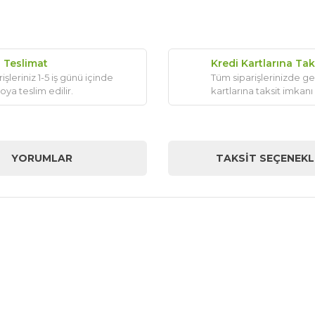
ı Teslimat
Kredi Kartlarına Tak
işleriniz 1-5 iş günü içinde
Tüm siparişlerinizde ge
oya teslim edilir.
kartlarına taksit imkanı
YORUMLAR
TAKSIT SEÇENEKL