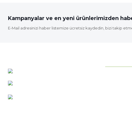
Bu ürüne benzer farklı alternatifler olmalı.
Kampanyalar ve en yeni ürünlerimizden habe
E-Mail adresinizi haber listemize ücretsiz kaydedin, bizi takip etm
KURUMSAL
0 537 486 12 25
Neden ideab
bilgi@ideabahce.com
Hakkımızda
Doğancı Mah. Kaya Mutlu Sk.
Hizmetlerimi
No:15/3 Mut/Mersin
İletişim Bilgil
Merkez Satış
Bize Ulaşın