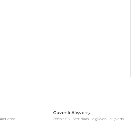
ıza iletebilirsiniz.
Güvenli Alışveriş
paketleme
256bit SSL Sertifikası ile güvenli alışveriş