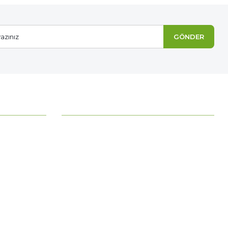
GÖNDER
MÜŞTERİ HİZMETLERİ
Ödeme Seçenekleri
Mesafeli Satış Sözleşmesi
Ödeme ve Teslimat
Gizlilik ve Güvenlik
İade Şartları
Kişisel Verilerin Korunması