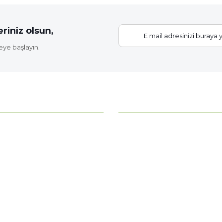
riniz olsun,
eye başlayın.
Gönder
KATEGORİLER
ahce?
Bitki Bakımı
Çiçek Soğanları
z
Fide Çeşitleri
erimiz
Gübre - Toprak
 Noktamız
Gül Fidanları
Meyve Fidanları