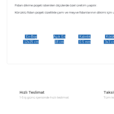
Fidan dikme poşeti istenilen ölçülerde özel üretim yapılır.
Körüklü fidan poşeti özellikle çam ve meyve fidanlarının dikimi içi
En-Boy
Açık En
Kalınlık
Körü
12x25 cm
18 cm
0.5 mm
3x3 c
Bu ürünün fiyat bilgisi, resim, ürün açıklamalarında ve diğer 
Görüş ve önerileriniz için teşekkür ederiz.
Hızlı Teslimat
Taksit
Ürün resmi kalitesiz, bozuk veya görüntülenemiyor.
1-5 iş günü içerisinde hızlı teslimat
Tüm kre
Ürün açıklamasında eksik bilgiler bulunuyor.
Ürün bilgilerinde hatalar bulunuyor.
Ürün fiyatı diğer sitelerden daha pahalı.