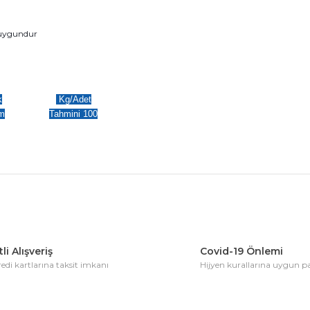
n uygundur
k
Kg/Adet
m
Tahmini 100
konularda yetersiz gördüğünüz noktaları öneri formunu kullanarak tarafım
Bu ürüne ilk yorumu siz yapın!
li Alışveriş
Covid-19 Önlemi
di kartlarına taksit imkanı
Hijyen kurallarına uygun 
Yorum Yaz