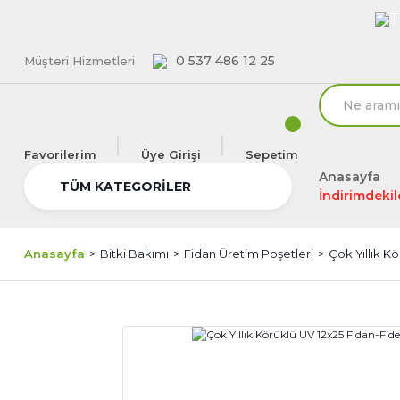
T
0 537 486 12 25
Müşteri Hizmetleri
Favorilerim
Üye Girişi
Sepetim
Anasayfa
TÜM KATEGORİLER
İndirimdekil
Anasayfa
Bitki Bakımı
Fidan Üretim Poşetleri
Çok Yıllık K