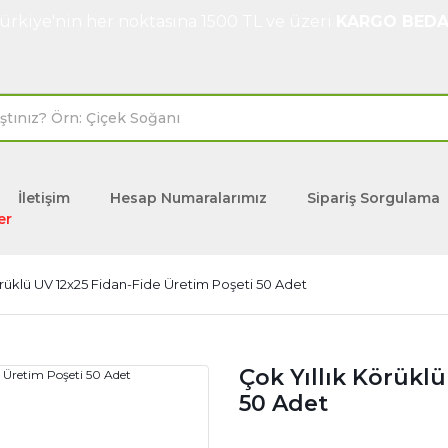
ürkiye'nin her noktasına 1500 TL ve üzeri
KARGO BEDA
İletişim
Hesap Numaralarımız
Sipariş Sorgulama
er
örüklü UV 12x25 Fidan-Fide Üretim Poşeti 50 Adet
Çok Yıllık Körükl
50 Adet