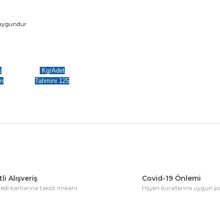
n uygundur
k
Kg/Adet
m
Tahmini 125
konularda yetersiz gördüğünüz noktaları öneri formunu kullanarak tarafım
Bu ürüne ilk yorumu siz yapın!
li Alışveriş
Covid-19 Önlemi
di kartlarına taksit imkanı
Hijyen kurallarına uygun 
Yorum Yaz