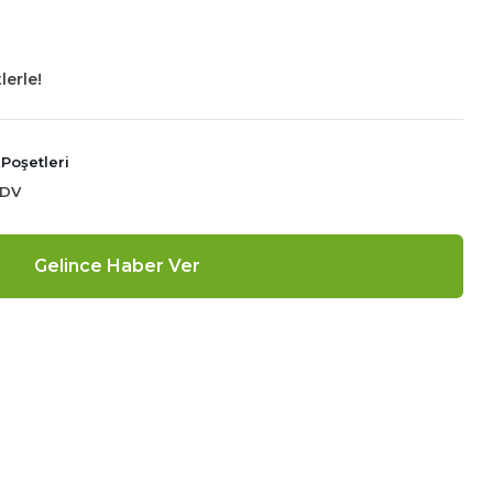
lerle!
Poşetleri
KDV
Gelince Haber Ver