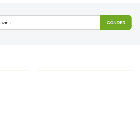
GÖNDER
MÜŞTERİ HİZMETLERİ
Ödeme Seçenekleri
Mesafeli Satış Sözleşmesi
Ödeme ve Teslimat
Gizlilik ve Güvenlik
İade Şartları
Kişisel Verilerin Korunması