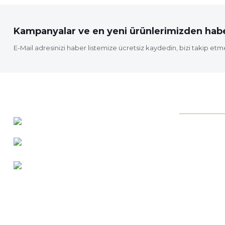
Bu ürüne benzer farklı alternatifler olmalı.
Kampanyalar ve en yeni ürünlerimizden habe
E-Mail adresinizi haber listemize ücretsiz kaydedin, bizi takip etm
KURUMSAL
0 537 486 12 25
Neden ideab
bilgi@ideabahce.com
Hakkımızda
Doğancı Mah. Kaya Mutlu Sk.
Hizmetlerimi
No:15/3 Mut/Mersin
İletişim Bilgil
Merkez Satış
Bize Ulaşın