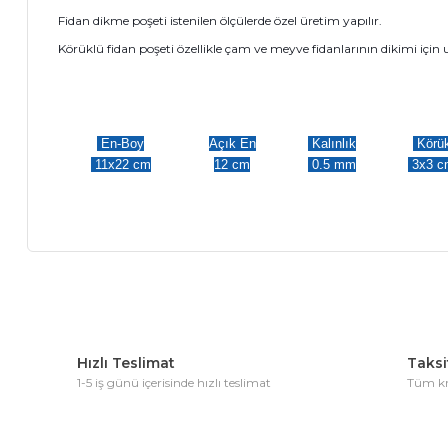
Fidan dikme poşeti istenilen ölçülerde özel üretim yapılır.
Körüklü fidan poşeti özellikle çam ve meyve fidanlarının dikimi içi
En-Boy
Açık En
Kalınlık
Körü
11x22 cm
12 cm
0.5 mm
3x3 c
Bu ürünün fiyat bilgisi, resim, ürün açıklamalarında ve diğer 
Görüş ve önerileriniz için teşekkür ederiz.
Hızlı Teslimat
Taksit
Ürün resmi kalitesiz, bozuk veya görüntülenemiyor.
1-5 iş günü içerisinde hızlı teslimat
Tüm kre
Ürün açıklamasında eksik bilgiler bulunuyor.
Ürün bilgilerinde hatalar bulunuyor.
Ürün fiyatı diğer sitelerden daha pahalı.