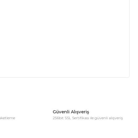
ıza iletebilirsiniz.
Güvenli Alışveriş
paketleme
256bit SSL Sertifikası ile güvenli alışveriş