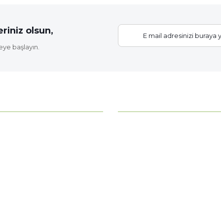
riniz olsun,
eye başlayın.
Gönder
KATEGORİLER
ahce?
Bitki Bakımı
Çiçek Soğanları
z
Fide Çeşitleri
erimiz
Gübre - Toprak
 Noktamız
Gül Fidanları
Meyve Fidanları