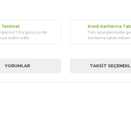
ı Teslimat
Kredi Kartlarına Tak
işleriniz 1-5 iş günü içinde
Tüm siparişlerinizde ge
oya teslim edilir.
kartlarına taksit imkanı
YORUMLAR
TAKSIT SEÇENEKL