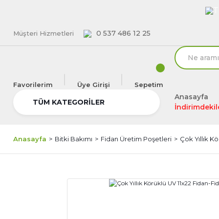
T
0 537 486 12 25
Müşteri Hizmetleri
Favorilerim
Üye Girişi
Sepetim
Anasayfa
TÜM KATEGORİLER
İndirimdekil
Anasayfa
Bitki Bakımı
Fidan Üretim Poşetleri
Çok Yıllık K