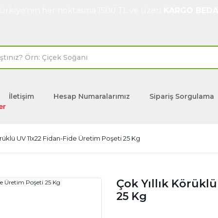
ürkiye'nin her noktasına 1500 TL ve üzeri
KARGO BEDA
İletişim
Hesap Numaralarımız
Sipariş Sorgulama
er
örüklü UV 11x22 Fidan-Fide Üretim Poşeti 25 Kg
Çok Yıllık Körükl
25 Kg