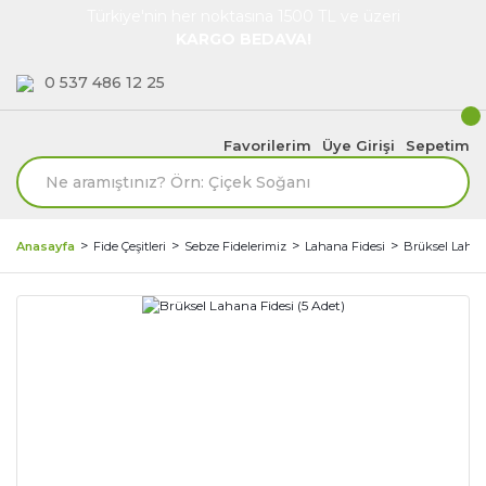
Türkiye'nin her noktasına 1500 TL ve üzeri
KARGO BEDAVA!
0 537 486 12 25
Favorilerim
Üye Girişi
Sepetim
Anasayfa
Fide Çeşitleri
Sebze Fidelerimiz
Lahana Fidesi
Brüksel Lahan