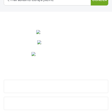
0 537 486 12 25
bilgi@ideabahce.com
Doğancı Mah. Kaya Mutlu Sk.
No:15/3 Mut/Mersin
KURUMSAL
KATEGORİLER