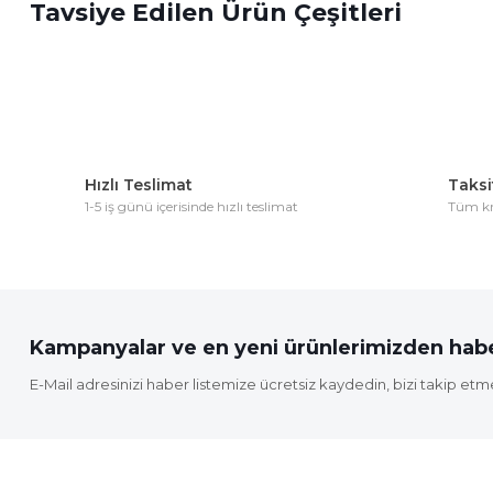
Tavsiye Edilen Ürün Çeşitleri
Ürün resmi kalitesiz, bozuk veya görüntülenemiyor.
Ürün açıklamasında eksik bilgiler bulunuyor.
Ürün bilgilerinde hatalar bulunuyor.
Ürün fiyatı diğer sitelerden daha pahalı.
Bu ürüne benzer farklı alternatifler olmalı.
Hızlı Teslimat
Taksit
1-5 iş günü içerisinde hızlı teslimat
Tüm kre
Kampanyalar ve en yeni ürünlerimizden habe
E-Mail adresinizi haber listemize ücretsiz kaydedin, bizi takip etm