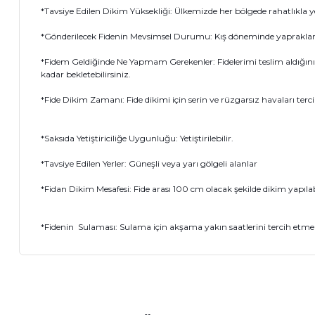
*Tavsiye Edilen Dikim Yüksekliği: Ülkemizde her bölgede rahatlıkla yetiş
*Gönderilecek Fidenin Mevsimsel Durumu: Kış döneminde yaprakların
*Fidem Geldiğinde Ne Yapmam Gerekenler: Fidelerimi teslim aldığın
kadar bekletebilirsiniz.
*Fide Dikim Zamanı: Fide dikimi için serin ve rüzgarsız havaları terci
*Saksıda Yetiştiriciliğe Uygunluğu: Yetiştirilebilir.
*Tavsiye Edilen Yerler: Güneşli veya yarı gölgeli alanlar
*Fidan Dikim Mesafesi: Fide arası 100 cm olacak şekilde dikim yapılabi
*Fidenin Sulaması: Sulama için akşama yakın saatlerini tercih etmen
Bu ürünün fiyat bilgisi, resim, ürün açıklamalarında ve diğer 
Görüş ve önerileriniz için teşekkür ederiz.