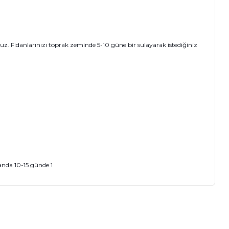
. Fidanlarınızı toprak zeminde 5-10 güne bir sulayarak istediğiniz
landa 10-15 günde 1
ıza iletebilirsiniz.