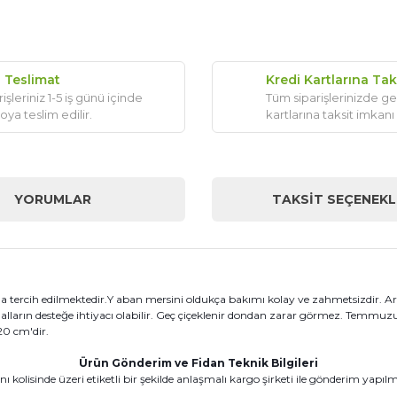
ı Teslimat
Kredi Kartlarına Tak
işleriniz 1-5 iş günü içinde
Tüm siparişlerinizde ge
oya teslim edilir.
kartlarına taksit imkanı
YORUMLAR
TAKSIT SEÇENEKL
 tercih edilmektedir.Y aban mersini oldukça bakımı kolay ve zahmetsizdir. A
dalların desteğe ihtiyacı olabilir. Geç çiçeklenir dondan zarar görmez. Temmuzun 
20 cm'dir.
Ürün Gönderim ve Fidan Teknik Bilgileri
kolisinde üzeri etiketli bir şekilde anlaşmalı kargo şirketi ile gönderim yapıl