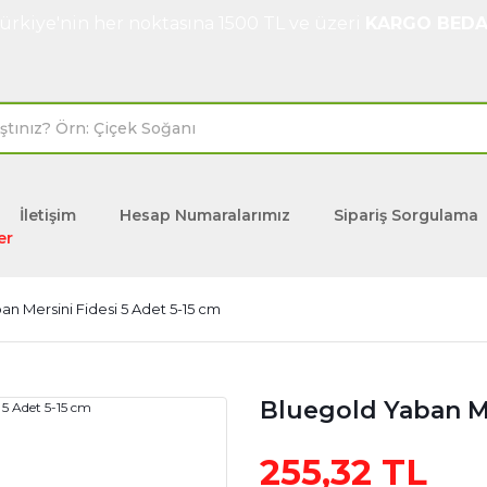
ürkiye'nin her noktasına 1500 TL ve üzeri
KARGO BEDA
İletişim
Hesap Numaralarımız
Sipariş Sorgulama
er
n Mersini Fidesi 5 Adet 5-15 cm
Bluegold Yaban Me
255,32 TL