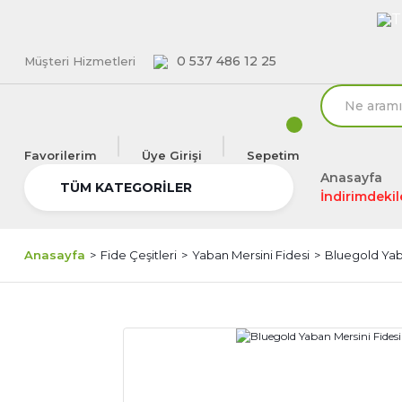
T
0 537 486 12 25
Müşteri Hizmetleri
Favorilerim
Üye Girişi
Sepetim
Anasayfa
TÜM KATEGORİLER
İndirimdekil
Anasayfa
Fide Çeşitleri
Yaban Mersini Fidesi
Bluegold Yaba