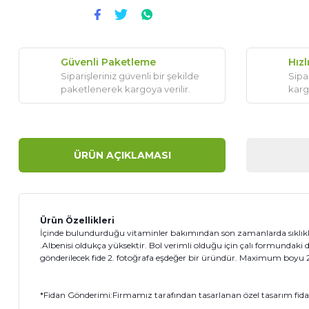
Güvenli Paketleme
Hızl
Siparişleriniz güvenli bir şekilde
Sipar
paketlenerek kargoya verilir.
karg
ÜRÜN AÇIKLAMASI
Ürün Özellikleri
İçinde bulundurduğu vitaminler bakımından son zamanlarda sıklıkla
.Albenisi oldukça yüksektir. Bol verimli olduğu için çalı formundaki 
gönderilecek fide 2. fotoğrafa eşdeğer bir üründür. Maximum boyu 
*Fidan Gönderimi:Firmamız tarafından tasarlanan özel tasarım fidanı 