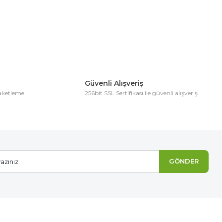
Güvenli Alışveriş
paketleme
256bit SSL Sertifikası ile güvenli alışveriş
GÖNDER
Organik Fidan Dikim Gübresi(10 Fidan İçin)