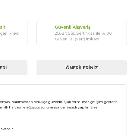
sit
Güvenli Alışveriş
çerli kredi
256Bit SSL Sertifikası ile %100
Güvenli alışveriş imkanı
ERI
ÖNERILERINIZ
roması bakımından oldukça güzeldir. Çalı formunda gelişim gösterir
ilk haftası ile ağustos sonu arasında hasadı yapılır. Size
maktadır.