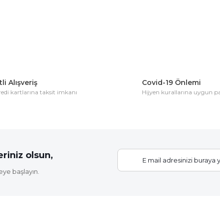
Yorum Yaz
li Alışveriş
Covid-19 Önlemi
di kartlarına taksit imkanı
Hijyen kurallarına uygun 
Gönder
riniz olsun,
eye başlayın.
Elastik Fidan Bağlama İpi (20 Fidan İçin)