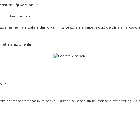
tiriciliği yapılabilir.
ı döken bir bitkidir.
ızda hemen ambalajından çıkartınız ve sulama yaparak gölge bir alana koyunuz
h etmeniz önerilir.
lir.
iz her zaman daha iyi olacaktır. Asgari sulama sıklığı baharla beraber açık a
konularda yetersiz gördüğünüz noktaları öneri formunu kullanarak tarafım
Bu ürüne ilk yorumu siz yapın!