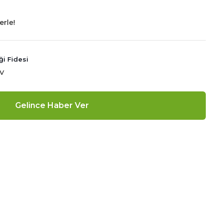
erle!
i Fidesi
DV
Gelince Haber Ver