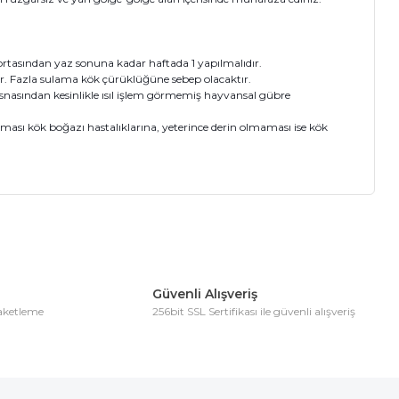
ortasından yaz sonuna kadar haftada 1 yapılmalıdır.
. Fazla sulama kök çürüklüğüne sebep olacaktır.
esnasından kesinlikle ısıl işlem görmemiş hayvansal gübre
olması kök boğazı hastalıklarına, yeterince derin olmaması ise kök
ıza iletebilirsiniz.
Güvenli Alışveriş
paketleme
256bit SSL Sertifikası ile güvenli alışveriş