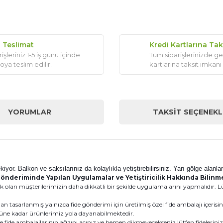
ı Teslimat
Kredi Kartlarına Tak
işleriniz 1-5 iş günü içinde
Tüm siparişlerinizde ge
oya teslim edilir.
kartlarına taksit imkanı
YORUMLAR
TAKSIT SEÇENEKL
iyor. Balkon ve saksılarınız da kolaylıkla yetiştirebilirsiniz. Yarı gölge alan
önderiminde Yapılan Uygulamalar ve Yetiştiricilik Hakkında Bilin
 olan müşterilerimizin daha dikkatli bir şekilde uygulamalarını yapmalıdır. Lüt
n tasarlanmış yalnızca fide gönderimi için üretilmiş özel fide ambalajı içeris
0 güne kadar ürünlerimiz yola dayanabilmektedir.
e fide ambalajlarının ağzını açınız ve hemen dikmeyecekseniz lütfen fideleriniz