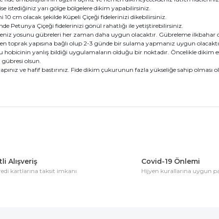
se istediğiniz yarı gölge bölgelere dikim yapabilirsiniz.
i 10 cm olacak şekilde Küpeli Çiçeği fidelerinizi dikebilirsiniz.
inde Petunya Çiçeği fidelerinizi gönül rahatlığı ile yetiştirebilirsiniz.
e deniz yosunu gübreleri her zaman daha uygun olacaktır. Gübreleme ilkbahar 
en toprak yapısına bağlı olup 2-3 günde bir sulama yapmanız uygun olacaktır
u hobicinin yanlış bildiği uygulamaların olduğu bir noktadır. Öncelikle dikim 
gübresi olsun.
yapınız ve hafif bastırınız. Fide dikim çukurunun fazla yükseliğe sahip olması 
konularda yetersiz gördüğünüz noktaları öneri formunu kullanarak tarafım
Bu ürüne ilk yorumu siz yapın!
li Alışveriş
Covid-19 Önlemi
di kartlarına taksit imkanı
Hijyen kurallarına uygun 
Yorum Yaz