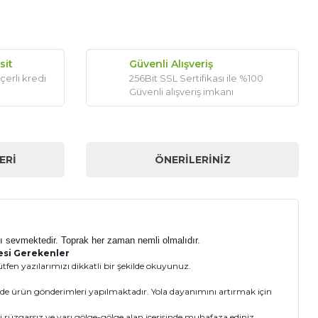
sit
Güvenli Alışveriş
çerli kredi
256Bit SSL Sertifikası ile %100
Güvenli alışveriş imkanı
ERI
ÖNERILERINIZ
ları sevmektedir. Toprak her zaman nemli olmalıdır.
mesi Gerekenler
fen yazılarımızı dikkatli bir şekilde okuyunuz.
inde ürün gönderimleri yapılmaktadır. Yola dayanımını artırmak için
i rüzgarsız ve yarı gölge-gölge alan içerisinde muhafaza ediniz.