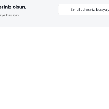
riniz olsun,
eye başlayın.
Gönder
KATEGORİLER
ahce?
Bitki Bakımı
Çiçek Soğanları
z
Fide Çeşitleri
erimiz
Gübre - Toprak
 Noktamız
Gül Fidanları
Meyve Fidanları
Tüm Kategoriler >