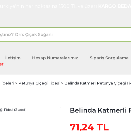
ürkiye'nin her noktasına 1500 TL ve üzeri
KARGO BEDA
İletişim
Hesap Numaralarımız
Sipariş Sorgulama
er
Fideleri
Petunya Çiçeği Fidesi
Belinda Katmerli Petunya Çiçeği Fid
Belinda Katmerli 
71,24 TL