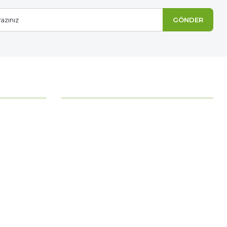
GÖNDER
MÜŞTERİ HİZMETLERİ
Ödeme Seçenekleri
Mesafeli Satış Sözleşmesi
Ödeme ve Teslimat
Gizlilik ve Güvenlik
İade Şartları
Kişisel Verilerin Korunması