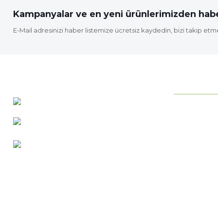
Kampanyalar ve en yeni ürünlerimizden habe
E-Mail adresinizi haber listemize ücretsiz kaydedin, bizi takip etm
KURUMSAL
0 537 486 12 25
Neden ideab
bilgi@ideabahce.com
Hakkımızda
Doğancı Mah. Kaya Mutlu Sk.
Hizmetlerimi
No:15/3 Mut/Mersin
İletişim Bilgil
Merkez Satış
Bize Ulaşın
Blog