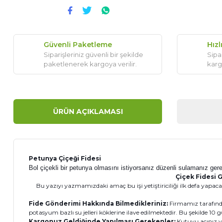
Güvenli Paketleme
Hızl
Siparişleriniz güvenli bir şekilde
Sipar
paketlenerek kargoya verilir.
karg
ÜRÜN AÇIKLAMASI
Petunya
Çiçeği Fidesi
Bol çiçekli bir petunya olmasını istiyorsanız düzenli sulamanız gerek
Çiçek Fidesi G
Bu yazıyı yazmamızdaki amaç bu işi yetiştiriciliği ilk defa yapacak
Fide Gönderimi Hakkında Bilmedikleriniz:
Firmamız tarafında
potasyum bazlı su jelleri köklerine ilave edilmektedir. Bu şekilde 1
Kargonuz Geldiğinde Yapılması Gerekenler:
Kutuyu açınız v