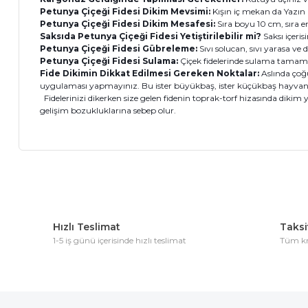
Petunya
Çiçeği Fidesi Dikim Mevsimi:
Kışın iç mekan da Yazın i
Petunya
Çiçeği Fidesi Dikim Mesafesi:
Sıra boyu 10 cm, sıra en
Saksıda Petunya
Çiçeği Fidesi Yetiştirilebilir mi?
Saksı içeris
Petunya
Çiçeği Fidesi Gübreleme:
Sıvı solucan, sıvı yarasa v
Petunya
Çiçeği Fidesi Sulama:
Çiçek fidelerinde sulama tamam
Fide Dikimin Dikkat Edilmesi Gereken Noktalar:
Aslında çoğ
uygulaması yapmayınız. Bu ister büyükbaş, ister küçükbaş hayvan 
Fidelerinizi dikerken size gelen fidenin toprak-torf hizasında dikim 
gelişim bozukluklarına sebep olur.
Bu ürünün fiyat bilgisi, resim, ürün açıklamalarında ve diğer 
Görüş ve önerileriniz için teşekkür ederiz.
Hızlı Teslimat
Taksit
Ürün resmi kalitesiz, bozuk veya görüntülenemiyor.
1-5 iş günü içerisinde hızlı teslimat
Tüm kre
Ürün açıklamasında eksik bilgiler bulunuyor.
Ürün bilgilerinde hatalar bulunuyor.
Ürün fiyatı diğer sitelerden daha pahalı.
Bu ürüne benzer farklı alternatifler olmalı.