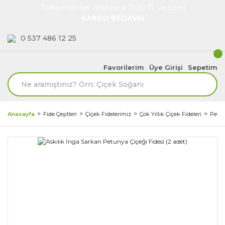
Türkiye'nin her noktasına 1500 TL ve üzeri
KARGO BEDAVA!
0 537 486 12 25
Favorilerim
Üye Girişi
Sepetim
Anasayfa
Fide Çeşitleri
Çiçek Fidelerimiz
Çok Yıllık Çiçek Fideleri
Petun