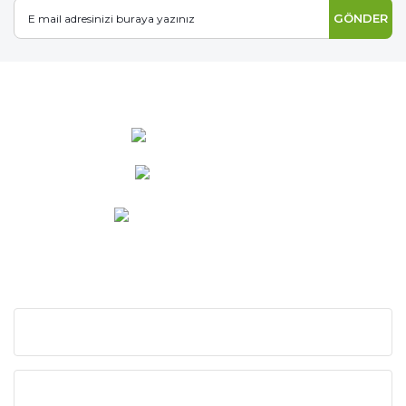
GÖNDER
0 537 486 12 25
bilgi@ideabahce.com
Doğancı Mah. Kaya Mutlu Sk.
No:15/3 Mut/Mersin
KURUMSAL
KATEGORİLER