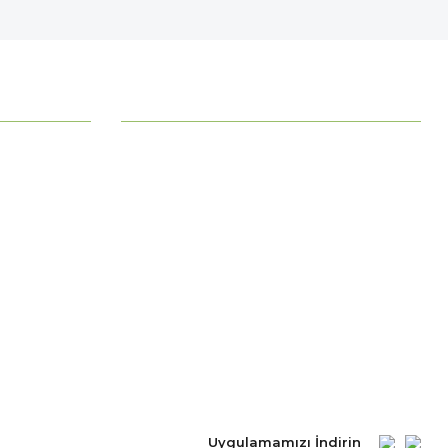
MÜŞTERİ HİZMETLERİ
Ödeme Seçenekleri
Mesafeli Satış Sözleşmesi
Ödeme ve Teslimat
Gizlilik ve Güvenlik
İade Şartları
Kişisel Verilerin Korunması
Uygulamamızı İndirin