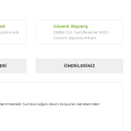
sit
Güvenli Alışveriş
çerli kredi
256Bit SSL Sertifikası ile %100
Güvenli alışveriş imkanı
ERI
ÖNERILERINIZ
önderilmektedir.Sümbül soğanı dikim broşürleri beraberinden