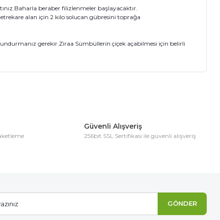
ınız.Baharla beraber filizlenmeler başlayacaktır.
rekare alan için 2 kilo solucan gübresini toprağa
ndurmanız gerekir.Ziraa Sümbüllerin çiçek açabilmesi için belirli
ıza iletebilirsiniz.
Güvenli Alışveriş
paketleme
256bit SSL Sertifikası ile güvenli alışveriş
GÖNDER