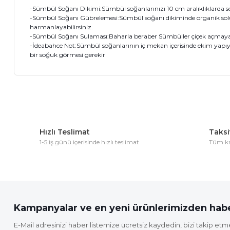
-Sümbül Soğanı Dikimi:Sümbül soğanlarınızı 10 cm aralıklıklarda soğa
-Sümbül Soğanı Gübrelemesi:Sümbül soğanı dikiminde organik soluca
harmanlayabilirsiniz.
-Sümbül Soğanı Sulaması:Baharla beraber Sümbüller çiçek açmaya b
-İdeabahce Not:Sümbül soğanlarının iç mekan içerisinde ekim yapıyo
bir soğuk görmesi gerekir
Bu ürünün fiyat bilgisi, resim, ürün açıklamalarında ve diğer 
Görüş ve önerileriniz için teşekkür ederiz.
Hızlı Teslimat
Taksit
Ürün resmi kalitesiz, bozuk veya görüntülenemiyor.
1-5 iş günü içerisinde hızlı teslimat
Tüm kre
Ürün açıklamasında eksik bilgiler bulunuyor.
Ürün bilgilerinde hatalar bulunuyor.
Ürün fiyatı diğer sitelerden daha pahalı.
Bu ürüne benzer farklı alternatifler olmalı.
Kampanyalar ve en yeni ürünlerimizden habe
E-Mail adresinizi haber listemize ücretsiz kaydedin, bizi takip etm