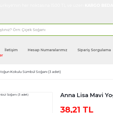
ürkiye'nin her noktasına 1500 TL ve üzeri
KARGO BEDA
İletişim
Hesap Numaralarımız
Sipariş Sorgulama
er
 Yoğun Kokulu Sümbül Soğanı (3 adet)
Anna Lisa Mavi Y
38,21 TL