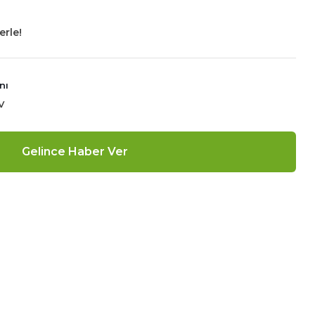
erle!
nı
V
Gelince Haber Ver