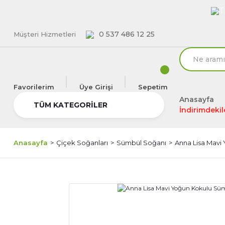
T
0 537 486 12 25
Müşteri Hizmetleri
Favorilerim
Üye Girişi
Sepetim
Anasayfa
TÜM KATEGORİLER
İndirimdekil
Anasayfa
Çiçek Soğanları
Sümbül Soğanı
Anna Lisa Mavi