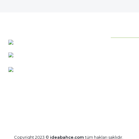
KURUMSAL
0 537 486 12 25
Neden ideab
bilgi@ideabahce.com
Hakkımızda
Doğancı Mah. Kaya Mutlu Sk.
Hizmetlerimi
No:15/3 Mut/Mersin
İletişim Bilgil
Merkez Satış
Bize Ulaşın
Blog
Copyright 2023 ©
ideabahce.com
tüm hakları saklıdır.