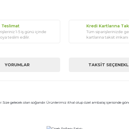
ı Teslimat
Kredi Kartlarına Tak
işleriniz 1-5 iş günü içinde
Tüm siparişlerinizde ge
oya teslim edilir.
kartlarına taksit imkanı
YORUMLAR
TAKSIT SEÇENEKL
.Size gelecek olan soğandır.Ürünlerimiz ithal olup özel ambalaj içerisinde g