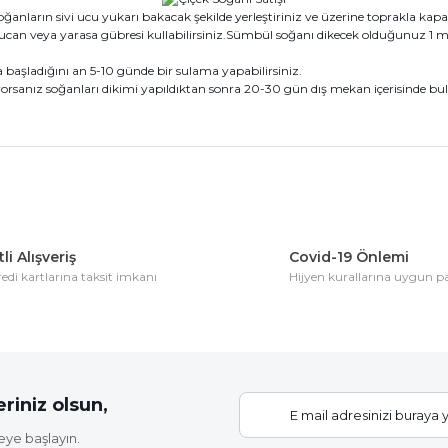
nların sivi ucu yukarı bakacak şekilde yerleştiriniz ve üzerine toprakla kapat
n veya yarasa gübresi kullabilirsiniz.Sümbül soğanı dikecek olduğunuz 1 met
aşladığını an 5-10 günde bir sulama yapabilirsiniz.
rsanız soğanları dikimi yapıldıktan sonra 20-30 gün dış mekan içerisinde bulu
konularda yetersiz gördüğünüz noktaları öneri formunu kullanarak tarafım
Bu ürüne ilk yorumu siz yapın!
li Alışveriş
Covid-19 Önlemi
di kartlarına taksit imkanı
Hijyen kurallarına uygun 
Yorum Yaz
riniz olsun,
eye başlayın.