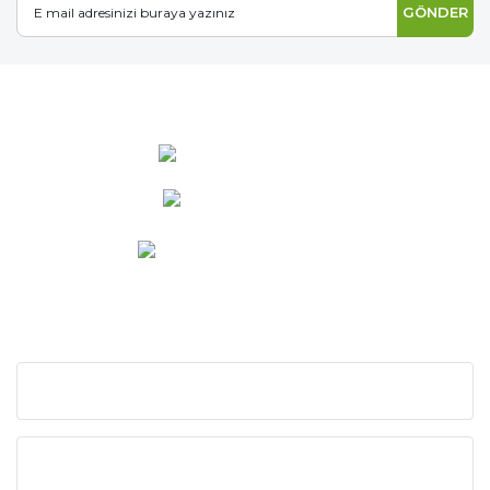
GÖNDER
0 537 486 12 25
bilgi@ideabahce.com
Doğancı Mah. Kaya Mutlu Sk.
No:15/3 Mut/Mersin
KURUMSAL
KATEGORİLER