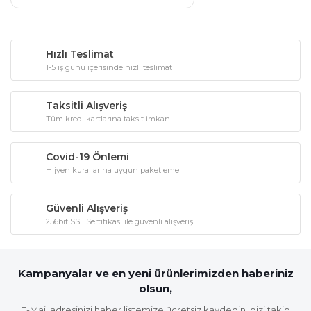
Hızlı Teslimat
1-5 iş günü içerisinde hızlı teslimat
Taksitli Alışveriş
Tüm kredi kartlarına taksit imkanı
Covid-19 Önlemi
Hijyen kurallarına uygun paketleme
Güvenli Alışveriş
256bit SSL Sertifikası ile güvenli alışveriş
Kampanyalar ve en yeni ürünlerimizden haberiniz
olsun,
E-Mail adresinizi haber listemize ücretsiz kaydedin, bizi takip