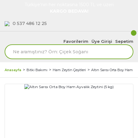
Türkiye'nin her noktasına 1500 TL ve üzeri
KARGO BEDAVA!
0 537 486 12 25
Favorilerim
Üye Girişi
Sepetim
Anasayfa
Bitki Bakımı
Ham Zeytin Çeşitleri
Altın Sarısı Orta Boy Ham Ay