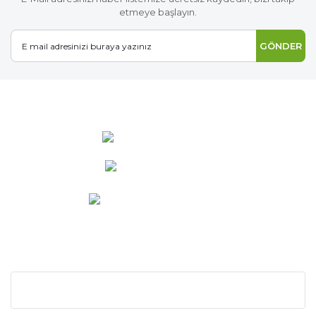
etmeye başlayın.
GÖNDER
0 537 486 12 25
bilgi@ideabahce.com
Doğancı Mah. Kaya Mutlu Sk.
No:15/3 Mut/Mersin
KURUMSAL