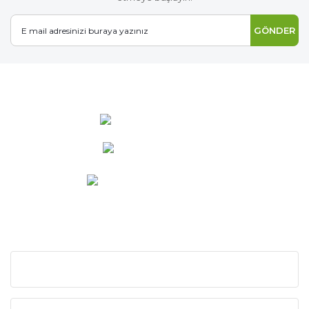
GÖNDER
0 537 486 12 25
bilgi@ideabahce.com
Doğancı Mah. Kaya Mutlu Sk.
No:15/3 Mut/Mersin
KURUMSAL