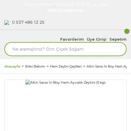
Türkiye'nin her noktasına 1500 TL ve üzeri
KARGO BEDAVA!
0 537 486 12 25
Favorilerim
Üye Girişi
Sepetim
Anasayfa
Bitki Bakımı
Ham Zeytin Çeşitleri
Altın Sarısı İri Boy Ham Ayva