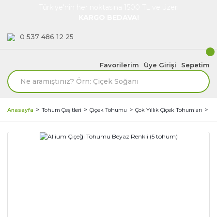
Türkiye'nin her noktasına 1500 TL ve üzeri
KARGO BEDAVA!
0 537 486 12 25
Favorilerim
Üye Girişi
Sepetim
Anasayfa
Tohum Çeşitleri
Çiçek Tohumu
Çok Yıllık Çiçek Tohumları
Al