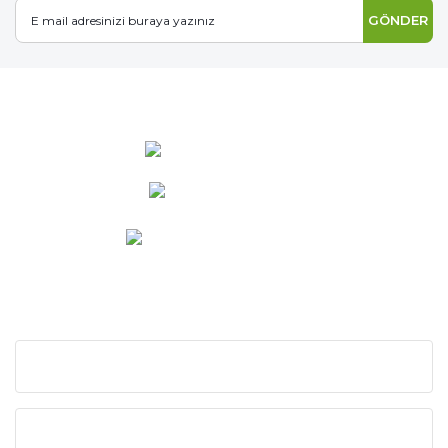
GÖNDER
0 537 486 12 25
bilgi@ideabahce.com
Doğancı Mah. Kaya Mutlu Sk.
No:15/3 Mut/Mersin
KURUMSAL
KATEGORİLER